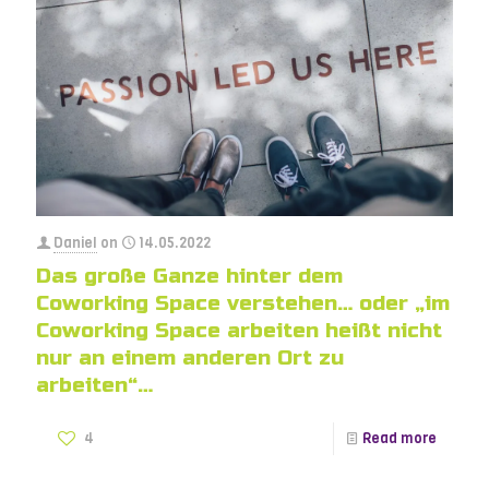
Daniel
on
14.05.2022
Das große Ganze hinter dem
Coworking Space verstehen… oder „im
Coworking Space arbeiten heißt nicht
nur an einem anderen Ort zu
arbeiten“…
4
Read more