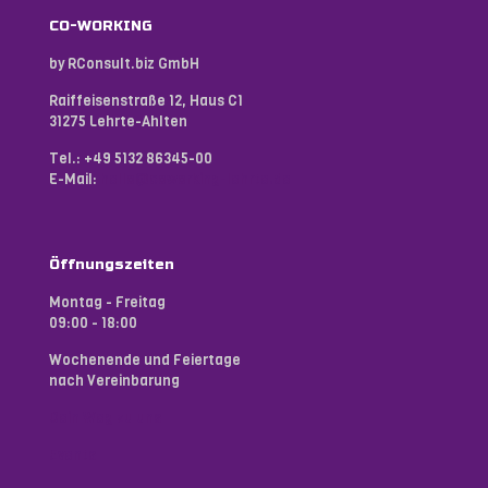
CO-WORKING
by RConsult.biz GmbH
Raiffeisenstraße 12, Haus C1
31275 Lehrte-Ahlten
Tel.:
+49 5132 86345-00
E-Mail:
hello@coworking-lehrte.de
Öffnungszeiten
Montag - Freitag
09:00 - 18:00
Wochenende und Feiertage
nach Vereinbarung
Dein Weg zu uns
Events