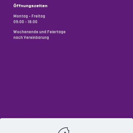
Öffnungszeiten
Montag - Freitag
09:00 - 18:00
Wochenende und Feiertage
nach Vereinbarung
Dein Weg zu uns
Events
Newsletter-Anmeldung
FAQ
Hausordnung
Geschäftsbedingungen
Datenschutzerklärung