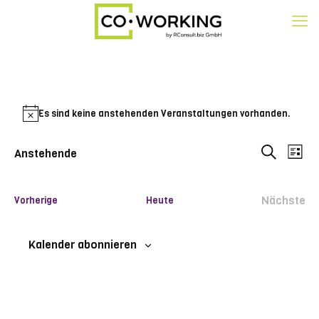
Veranstaltungen
Es sind keine anstehenden Veranstaltungen vorhanden.
Hinweis
Veran
Ver
Anstehende
List
Ans
Datum
Suche
Such
wählen.
Nav
und
Nächste
Veranstaltungen
Vorherige
Heute
Verans
Ansic
Kalender abonnieren
Navig