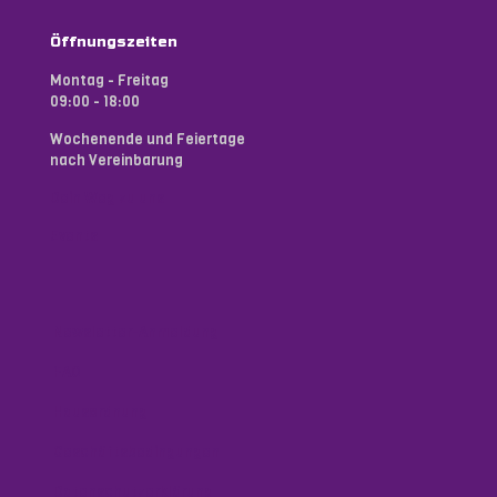
Öffnungszeiten
Montag - Freitag
09:00 - 18:00
Wochenende und Feiertage
nach Vereinbarung
Dein Weg zu uns
Events
Newsletter-Anmeldung
FAQ
Hausordnung
Geschäftsbedingungen
Datenschutzerklärung