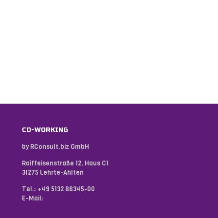
CO-WORKING
by RConsult.biz GmbH
Raiffeisenstraße 12, Haus C1
31275 Lehrte-Ahlten
Tel.:
+49 5132 86345-00
E-Mail:
hello@coworking-lehrte.de