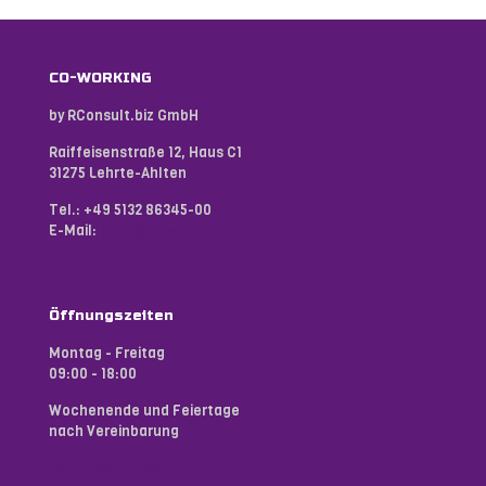
CO-WORKING
by RConsult.biz GmbH
Raiffeisenstraße 12, Haus C1
31275 Lehrte-Ahlten
Tel.:
+49 5132 86345-00
E-Mail:
hello@coworking-lehrte.de
Öffnungszeiten
Montag - Freitag
09:00 - 18:00
Wochenende und Feiertage
nach Vereinbarung
Dein Weg zu uns